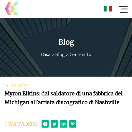
Blog
Casa
>
Blog
>
Contenuto
Jul 09, 2023
Myron Elkins: dal saldatore di una fabbrica del
Michigan all'artista discografico di Nashville
CONDIVIDERE