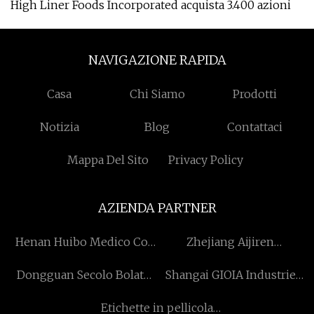
High Liner Foods Incorporated acquista 3.400 azioni
NAVIGAZIONE RAPIDA
Casa
Chi Siamo
Prodotti
Notizia
Blog
Contattaci
Mappa Del Sito
Privacy Policy
AZIENDA PARTNER
Henan Huibo Medico Co.,
Zhejiang Aijiren
Ltd
Technology Inc.
Dongguan Secolo Bolatu
Shangai GIOIA Industrie
Tecnologia Co., Ltd
Co., Ltd
Etichette in pellicola