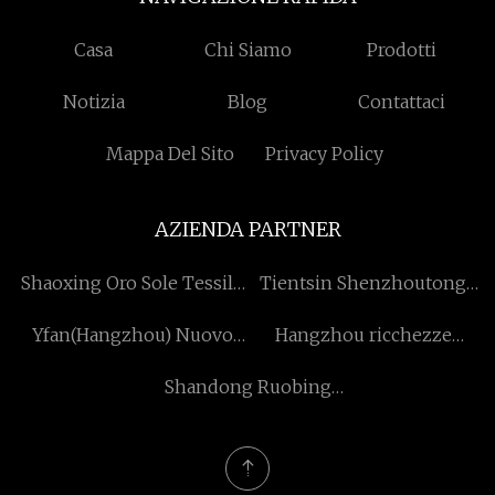
Casa
Chi Siamo
Prodotti
Notizia
Blog
Contattaci
Mappa Del Sito
Privacy Policy
AZIENDA PARTNER
Shaoxing Oro Sole Tessile
Tientsin Shenzhoutong
Co., srl.
Acciaio Tubo Co., Ltd.
Yfan(Hangzhou) Nuovo
Hangzhou ricchezze
Energia Tecnologia Co.,
Engineering Co., Ltd
Shandong Ruobing
Ltd.
Automotive Prodotti Co.,
Ltd.